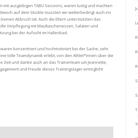
 mit ausgiebigen TABU-Sessions, waren lustig und machten
J
ittwoch auf dem Stückle mussten wir wetterbedingt auch ins
einen Abbruch tat. Auch die Eltern unterstützten das
L
tolle Verpflegung mit Maultaschenessen, Salaten und
zung bei der Aufsicht im Hallenbad.
R
en waren konzentriert und hochmotiviert bei der Sache, sehr
R
ine tolle Teamdynamik erlebt, von den Athlet*innen über die
olle Zeit und danke auch an das Trainerteam um Jeannette,
R
, Engagement und Freude dieses Trainingslager ermöglicht
S
S
T
T