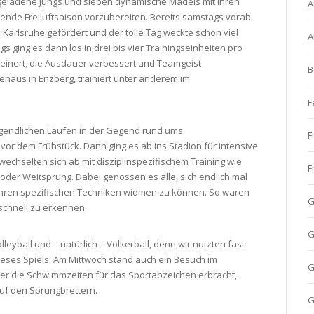
geladene Jungs und sieben dynamische Mädels mit ihren
A
nde Freiluftsaison vorzubereiten. Bereits samstags vorab
n Karlsruhe gefördert und der tolle Tag weckte schon viel
A
ing es dann los in drei bis vier Trainingseinheiten pro
einert, die Ausdauer verbessert und Teamgeist
B
haus in Enzberg, trainiert unter anderem im
F
gendlichen Läufen in der Gegend rund ums
F
or dem Frühstück. Dann ging es ab ins Stadion für intensive
wechselten sich ab mit disziplinspezifischem Training wie
F
oder Weitsprung. Dabei genossen es alle, sich endlich mal
 ihren spezifischen Techniken widmen zu können. So waren
G
 schnell zu erkennen.
G
eyball und – natürlich – Völkerball, denn wir nutzten fast
 dieses Spiels. Am Mittwoch stand auch ein Besuch im
G
er die Schwimmzeiten für das Sportabzeichen erbracht,
uf den Sprungbrettern.
G