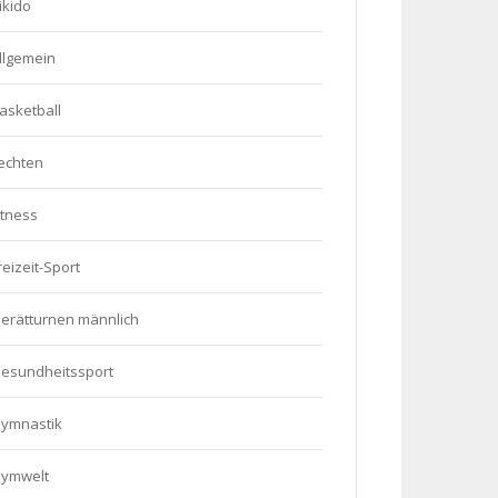
ikido
llgemein
asketball
echten
itness
reizeit-Sport
erätturnen männlich
esundheitssport
ymnastik
ymwelt