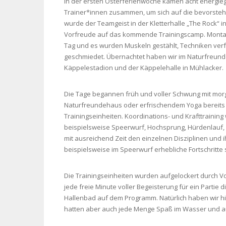
In der ersten Osterferienwoche kamen acht energie
Trainer*innen zusammen, um sich auf die bevorstehe
wurde der Teamgeist in der Kletterhalle „The Rock“ i
Vorfreude auf das kommende Trainingscamp. Montags g
Tag und es wurden Muskeln gestählt, Techniken verf
geschmiedet. Übernachtet haben wir im Naturfreunde
Käppelestadion und der Käppelehalle in Mühlacker.
Die Tage begannen früh und voller Schwung mit mor
Naturfreundehaus oder erfrischendem Yoga bereits v
Trainingseinheiten. Koordinations- und Krafttraining 
beispielsweise Speerwurf, Hochsprung, Hürdenlauf, 
mit ausreichend Zeit den einzelnen Disziplinen und
beispielsweise im Speerwurf erhebliche Fortschritte
Die Trainingseinheiten wurden aufgelockert durch Voll
jede freie Minute voller Begeisterung für ein Partie
Hallenbad auf dem Programm. Natürlich haben wir hi
hatten aber auch jede Menge Spaß im Wasser und a