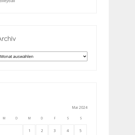
olleyball
Archiv
rchiv
Mai 2024
M
D
M
D
F
S
S
1
2
3
4
5