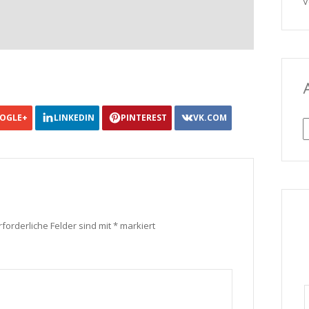
V
OGLE+
LINKEDIN
PINTEREST
VK.COM
A
rforderliche Felder sind mit
*
markiert