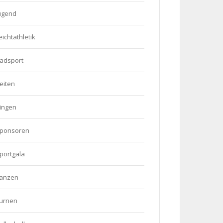
ugend
eichtathletik
adsport
eiten
ingen
ponsoren
portgala
anzen
urnen