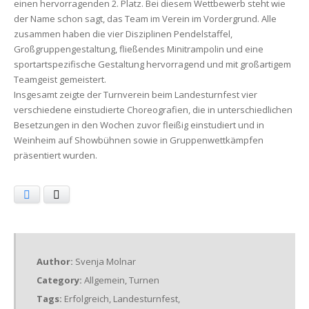
einen hervorragenden 2. Platz. Bei diesem Wettbewerb steht wie
der Name schon sagt, das Team im Verein im Vordergrund. Alle
zusammen haben die vier Disziplinen Pendelstaffel,
Großgruppengestaltung, fließendes Minitrampolin und eine
sportartspezifische Gestaltung hervorragend und mit großartigem
Teamgeist gemeistert.
Insgesamt zeigte der Turnverein beim Landesturnfest vier
verschiedene einstudierte Choreografien, die in unterschiedlichen
Besetzungen in den Wochen zuvor fleißig einstudiert und in
Weinheim auf Showbühnen sowie in Gruppenwettkämpfen
präsentiert wurden.
Facebook
X
Author:
Svenja Molnar
Category:
Allgemein
,
Turnen
Tags:
Erfolgreich
,
Landesturnfest
,