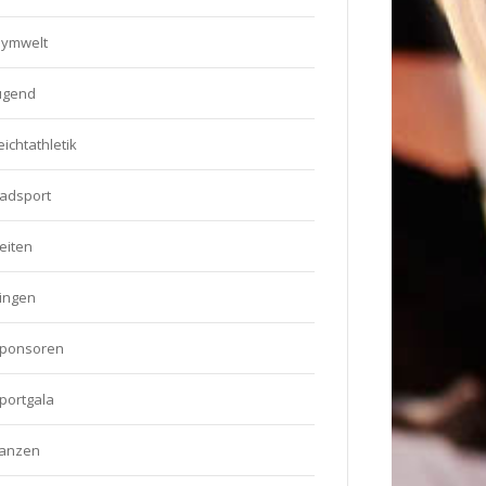
ymwelt
ugend
eichtathletik
adsport
eiten
ingen
ponsoren
portgala
anzen