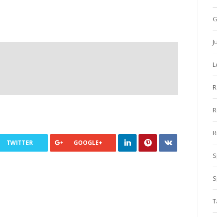
G
J
L
R
R
R
TWITTER
GOOGLE+
S
S
T