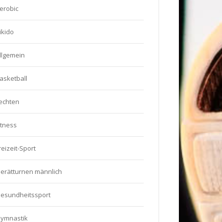
erobic
ikido
llgemein
asketball
echten
itness
reizeit-Sport
erätturnen männlich
esundheitssport
ymnastik