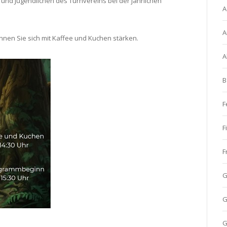
 und Jugendlichen des Turnvereins bei der jährlichen
A
A
nnen Sie sich mit Kaffee und Kuchen stärken.
A
B
F
F
F
G
G
G