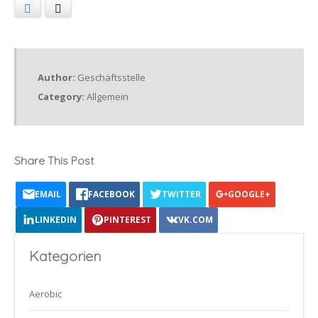
Facebook
X
Author:
Geschäftsstelle
Category:
Allgemein
Share This Post
EMAIL
FACEBOOK
TWITTER
GOOGLE+
LINKEDIN
PINTEREST
VK.COM
Kategorien
Aerobic