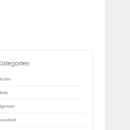
Kategorien
erobic
ikido
llgemein
asketball