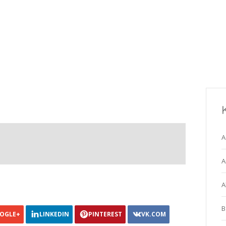
A
A
A
B
OGLE+
LINKEDIN
PINTEREST
VK.COM