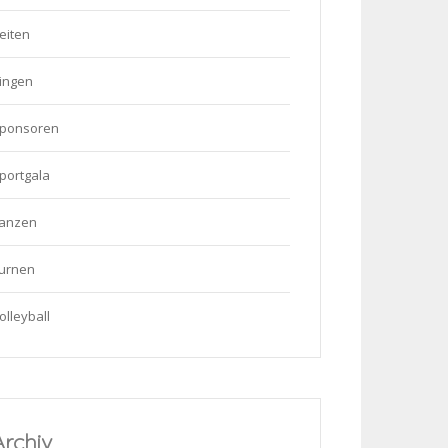
eiten
ingen
ponsoren
portgala
anzen
urnen
olleyball
Archiv