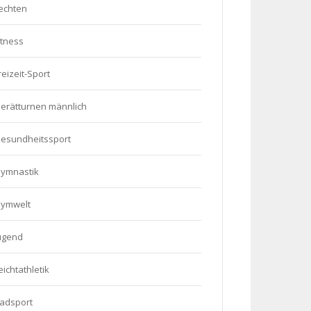
echten
itness
reizeit-Sport
erätturnen männlich
esundheitssport
ymnastik
ymwelt
ugend
eichtathletik
adsport