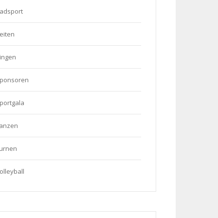
adsport
eiten
ingen
ponsoren
portgala
anzen
urnen
olleyball