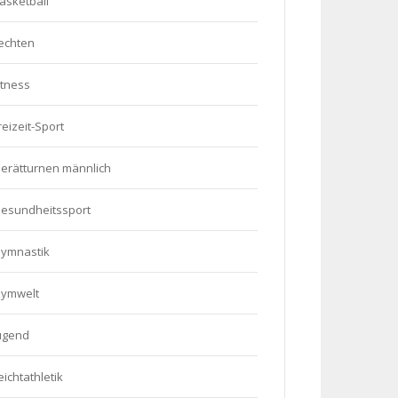
asketball
echten
itness
reizeit-Sport
erätturnen männlich
esundheitssport
ymnastik
ymwelt
ugend
eichtathletik