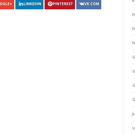
B
OGLE+
LINKEDIN
PINTEREST
VK.COM
F
F
F
G
G
G
G
J
L