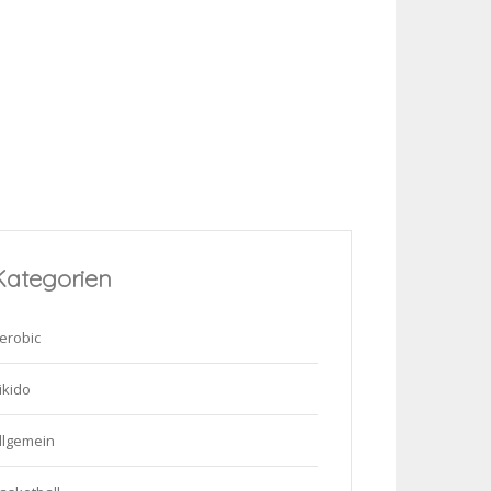
Kategorien
erobic
ikido
llgemein