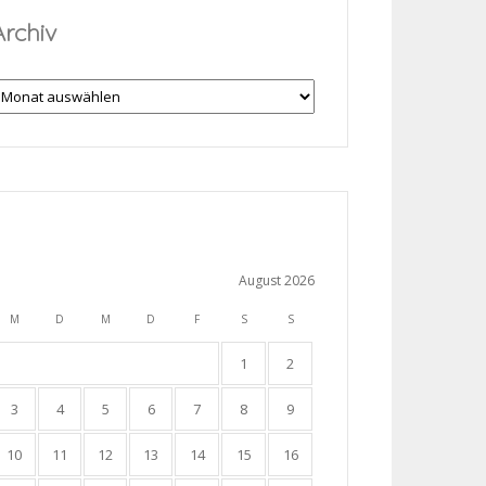
Archiv
rchiv
August 2026
M
D
M
D
F
S
S
1
2
3
4
5
6
7
8
9
10
11
12
13
14
15
16