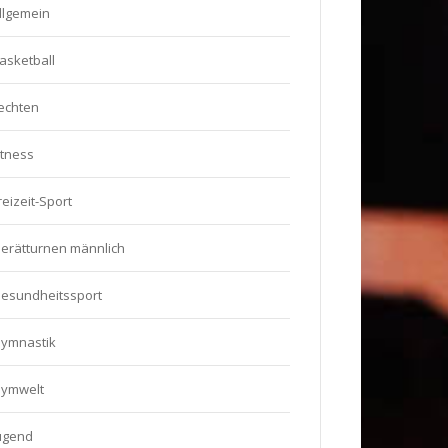
llgemein
asketball
echten
itness
reizeit-Sport
erätturnen männlich
esundheitssport
ymnastik
ymwelt
ugend