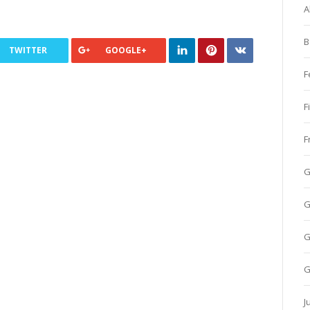
A
B
TWITTER
GOOGLE+
F
F
F
G
G
G
G
J