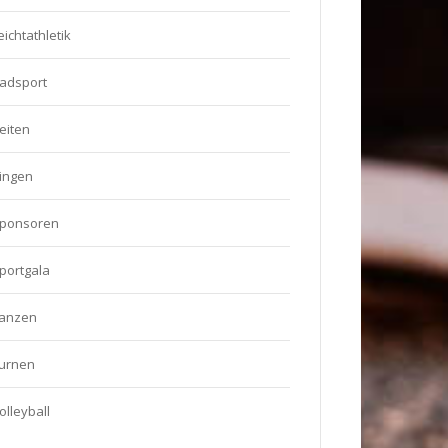
eichtathletik
adsport
eiten
ingen
ponsoren
portgala
anzen
urnen
olleyball