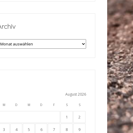
Archiv
rchiv
August 2026
M
D
M
D
F
S
S
1
2
3
4
5
6
7
8
9