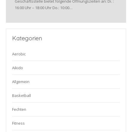
Geschäftsstelle bietet folgende Öffnungszeiten an: Di. :
16:00 Uhr – 18:00 Uhr Do.: 10:00…
Kategorien
Aerobic
Aikido
Allgemein
Basketball
Fechten
Fitness