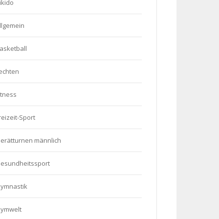
ikido
llgemein
asketball
echten
itness
reizeit-Sport
erätturnen männlich
esundheitssport
ymnastik
ymwelt