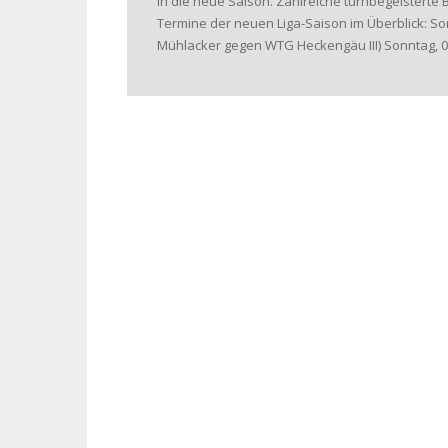
in die neue Saison. Zahlreiche turnbegeisterte 
Termine der neuen Liga-Saison im Überblick: Sonn
Mühlacker gegen WTG Heckengäu III) Sonntag, 08