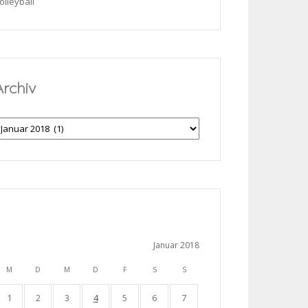
olleyball
Archiv
rchiv
Januar 2018
M
D
M
D
F
S
S
1
2
3
4
5
6
7