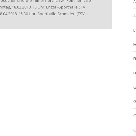
Besucher sind wie immer herzlich willkommen. Alle
A
tag, 18.02.2018, 15 Uhr: Enztal-Sporthalle ( TV
.04.2018, 15.30 Uhr: Sporthalle Schmiden (TSV…
A
B
F
F
F
G
G
G
G