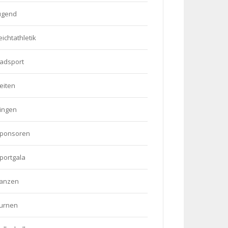
ugend
eichtathletik
adsport
eiten
ingen
ponsoren
portgala
anzen
urnen