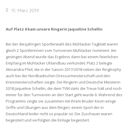
15. März 2019
Auf Platz 6 kam unsere Ringerin Jaqueline Schellin
Bei der diesjährigen Sportlerwahl des Mühlacker Tagblatt waren
gleich 2 Sportlerinnen vom Turnverein Mühlacker nominiert. Am
gestrigen Abend wurde das Ergebnis dann bei einem feierlichen
Empfang im Mühlacker Uhlandbau verkündet: Platz 2 belegte
Alexandra Pfeil, die in der Saison 2017/2018 neben der Ringtrophy
auch bei der Nordbadischen Dressurmeisterschaft und den
Kreismeisterschaften siegte. Die Ringerin und Deutsche Meisterin
2018 Jaqueline Schellin, die dem TVM stets die Treue hält und noch
immer für den Turnverein an den Start geht wurde 6. Während des
Programms zeigte sie zusammen mit ihrem Bruder Kevin einige
Griffe und Übungen aus dem Ringen, einem Sport der in
Deutschland leider nicht so populär ist. Die Zuschauer waren
begeistert und verfolgten die Einlage begeistert.