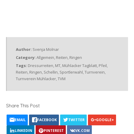
Author:
Svenja Molnar
Category:
Allgemein
,
Reiten
,
Ringen
Tags:
Dressurreiten
,
MT
,
Mühlacker Tagblatt
,
Pfeil
,
Reiten
,
Ringen
,
Schellin
,
Sportlerwahl
,
Turnverein
,
Turnverein Mühlacker
,
TVM
Share This Post
EMAIL
FACEBOOK
TWITTER
GOOGLE+
LINKEDIN
PINTEREST
VK.COM