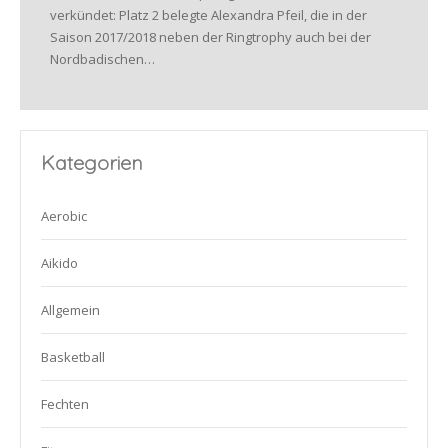
verkündet: Platz 2 belegte Alexandra Pfeil, die in der
Saison 2017/2018 neben der Ringtrophy auch bei der
Nordbadischen…
Kategorien
Aerobic
Aikido
Allgemein
Basketball
Fechten