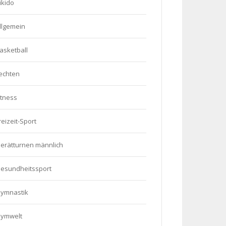
ikido
llgemein
asketball
echten
itness
reizeit-Sport
erätturnen männlich
esundheitssport
ymnastik
ymwelt