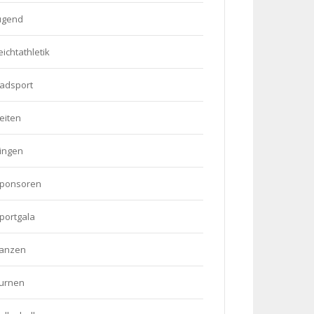
ugend
eichtathletik
adsport
eiten
ingen
ponsoren
portgala
anzen
urnen