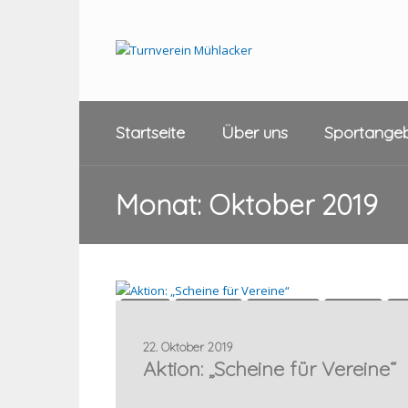
Startseite
Über uns
Sportange
Monat:
Oktober 2019
Aikido
Allgemein
Basketball
Fechten
Fi
Gymnastik
Gymwelt
Jugend
Leichtathletik
22. Oktober 2019
Aktion: „Scheine für Vereine“
Sportgala
Tanzen
Turnen