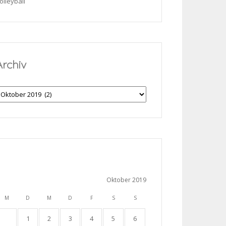
olleyball
Archiv
rchiv
Oktober 2019
M
D
M
D
F
S
S
1
2
3
4
5
6