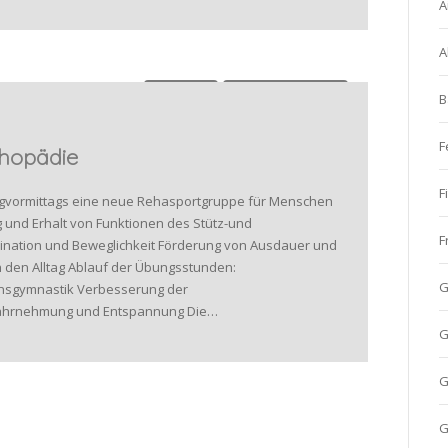
A
A
Allgemein
Gesundheitssport
B
F
hopädie
F
tagvormittags eine neue Rehasportgruppe für Menschen
 und Erhalt von Funktionen des Stütz-und
F
ation und Beweglichkeit Förderung von Ausdauer und
in den Alltag Ablauf der Übungsstunden:
G
ionsgymnastik Verbesserung der
wahrnehmung und Entspannung Die…
G
G
G