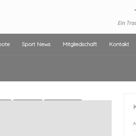
Ein Tra
bote
Sport News
Mitgliedschaft
Kontakt
tness
Freizeit-Sport
Gesundheitssport
Radsport
Reiten
Ringen
Sponsoren
A