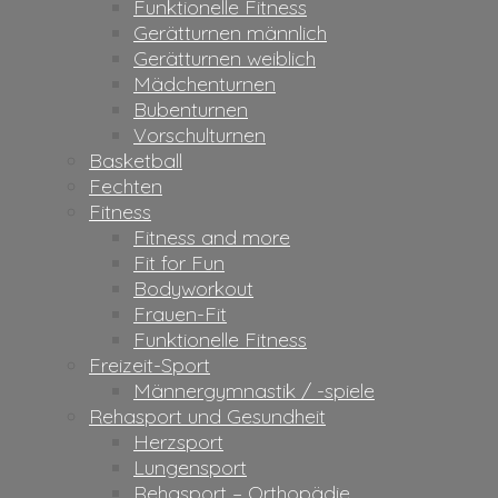
Funktionelle Fitness
Gerätturnen männlich
Gerätturnen weiblich
Mädchenturnen
Bubenturnen
Vorschulturnen
Basketball
Fechten
Fitness
Fitness and more
Fit for Fun
Bodyworkout
Frauen-Fit
Funktionelle Fitness
Freizeit-Sport
Männergymnastik / -spiele
Rehasport und Gesundheit
Herzsport
Lungensport
Rehasport – Orthopädie