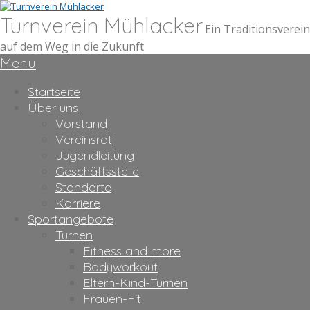
Turnverein Mühlacker
Ein Traditionsverein
auf dem Weg in die Zukunft
Menu
Startseite
Über uns
Vorstand
Vereinsrat
Jugendleitung
Geschäftsstelle
Standorte
Karriere
Sportangebote
Turnen
Fitness and more
Bodyworkout
Eltern-Kind-Turnen
Frauen-Fit