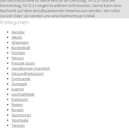
Die Geschäftsstelle ist diese Woche am Dienstag, 14.12.21 und am
Donnerstag, 16.12.21 wegen Krankheit nicht besetzt. Gerne kann eine
Nachricht auf dem Anrufbeantworter hinterlassen werden. Wir rufen
zurück! Oder sie senden uns eine Nachricht per E-Mail.
Kategorien
Aerobic
Aikido
Allgemein
Basketball
Fechten
Fitness
Freizeit-Sport
Gerätturnen männlich
Gesundheitssport
Gymnastik
Gymwelt
Jugend
Leichtathletik
Radsport
Reiten
Ringen
Sponsoren
Sportgala
Tanzen