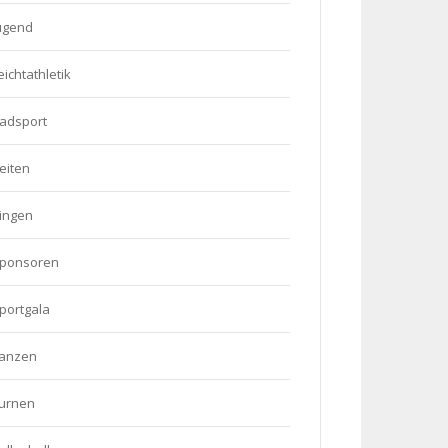
ugend
eichtathletik
adsport
eiten
ingen
ponsoren
portgala
anzen
urnen