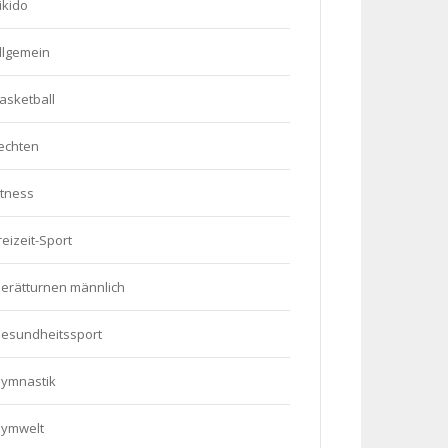
ikido
llgemein
asketball
echten
itness
reizeit-Sport
erätturnen männlich
esundheitssport
ymnastik
ymwelt