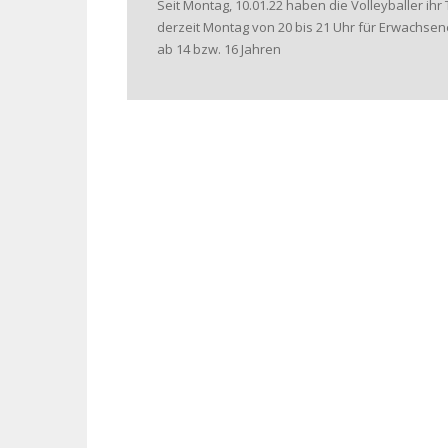
Seit Montag, 10.01.22 haben die Volleyballer ih
derzeit Montag von 20 bis 21 Uhr für Erwachsen
ab 14 bzw. 16 Jahren