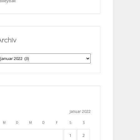
olleyball
Archiv
rchiv
Januar 2022
M
D
M
D
F
S
S
1
2