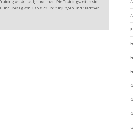
r Training wieder aufgenommen. Die Trainingszeiten sind
A
e und Freitag von 18 bis 20 Uhr für Jungen und Mädchen
A
B
F
F
F
G
G
G
G