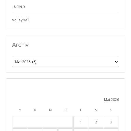
Turnen
Volleyball
Archiv
Archiv
Mai 2026
M
D
M
D
F
S
S
1
2
3