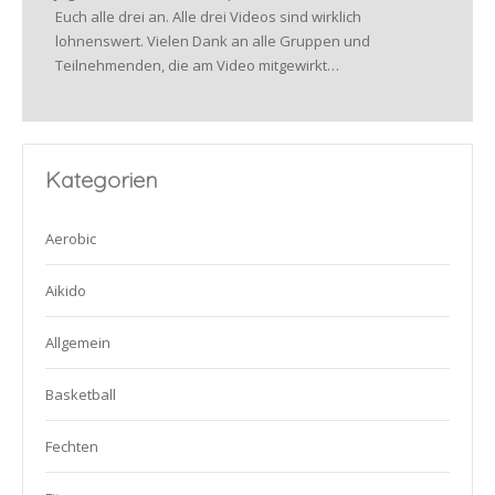
Euch alle drei an. Alle drei Videos sind wirklich
lohnenswert. Vielen Dank an alle Gruppen und
Teilnehmenden, die am Video mitgewirkt…
Kategorien
Aerobic
Aikido
Allgemein
Basketball
Fechten