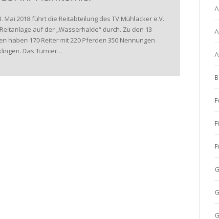
A
Mai 2018 führt die Reitabteilung des TV Mühlacker e.V.
er Reitanlage auf der „Wasserhalde“ durch. Zu den 13
A
n haben 170 Reiter mit 220 Pferden 350 Nennungen
klingen. Das Turnier…
A
B
F
F
F
G
G
G