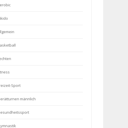
erobic
ikido
llgemein
asketball
echten
itness
reizeit-Sport
erätturnen männlich
esundheitssport
ymnastik