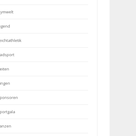
ymwelt
ugend
eichtathletik
adsport
eiten
ingen
ponsoren
portgala
anzen