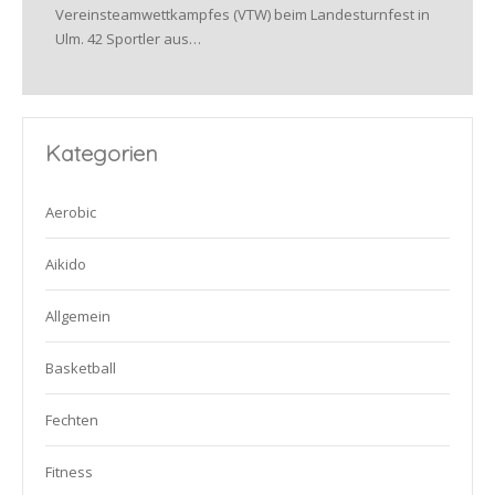
Vereinsteamwettkampfes (VTW) beim Landesturnfest in
Ulm. 42 Sportler aus…
Kategorien
Aerobic
Aikido
Allgemein
Basketball
Fechten
Fitness