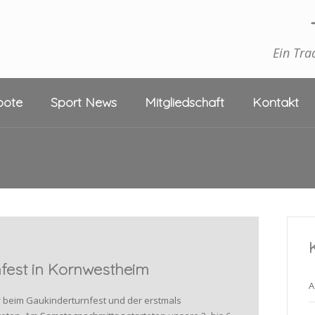
Ein Tra
bote
Sport News
Mitgliedschaft
Kontakt
fest in Kornwestheim
A
r beim Gaukinderturnfest und der erstmals