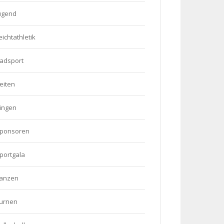
ugend
eichtathletik
adsport
eiten
ingen
ponsoren
portgala
anzen
urnen