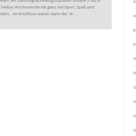
reten. Am Samstagnachmittag starteten unsere 3- bis 6-
A
in heißes Wochenende mit ganz viel Sport, Spaß und
fordert… Im Anschluss waren dann die 14-…
A
B
F
F
F
G
G
G
G