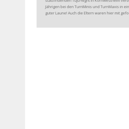
stattfindenden TuJu-Night in Kornwestheim vert
Jährigen bei den TurnMinis und TurnMaxis in e
guter Laune! Auch die Eltern waren hier mit ge