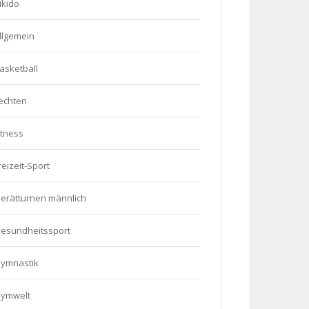
ikido
llgemein
asketball
echten
itness
reizeit-Sport
erätturnen männlich
esundheitssport
ymnastik
ymwelt