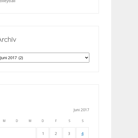
olleyball
Archiv
rchiv
Juni 2017
M
D
M
D
F
S
S
1
2
3
4