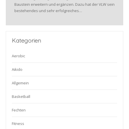
Baustein erweitern und ergänzen. Dazu hat der VLW sein
bestehendes und sehr erfolgreiches…
Kategorien
Aerobic
Aikido
Allgemein
Basketball
Fechten
Fitness