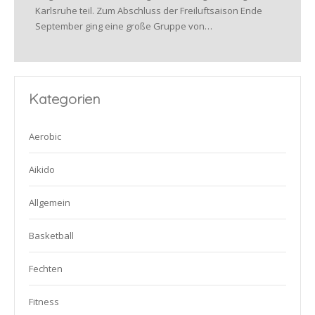
Karlsruhe teil. Zum Abschluss der Freiluftsaison Ende
September ging eine große Gruppe von…
Kategorien
Aerobic
Aikido
Allgemein
Basketball
Fechten
Fitness